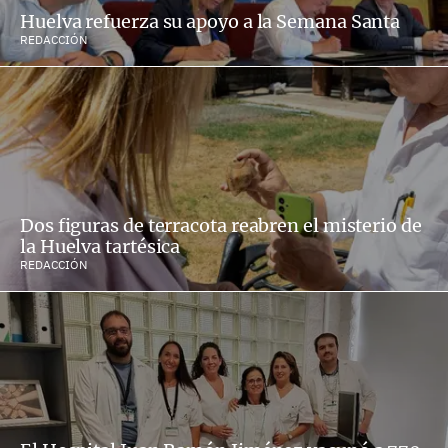
Huelva refuerza su apoyo a la Semana Santa
REDACCIÓN
Dos figuras de terracota reabren el misterio de
la Huelva tartésica
REDACCIÓN