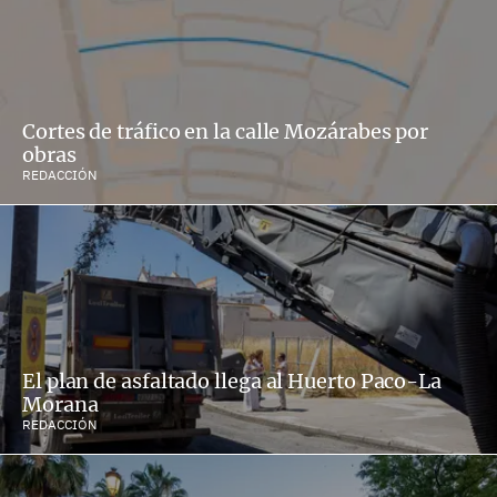
Cortes de tráfico en la calle Mozárabes por
obras
REDACCIÓN
El plan de asfaltado llega al Huerto Paco-La
Morana
REDACCIÓN