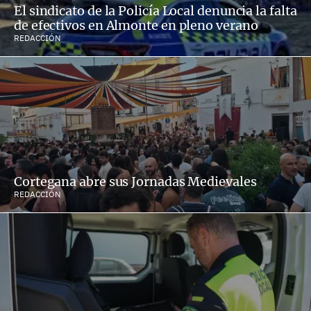
El sindicato de la Policía Local denuncia la falta
de efectivos en Almonte en pleno verano
REDACCIÓN
Cortegana abre sus Jornadas Medievales
REDACCIÓN