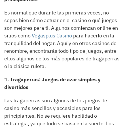
Es normal que durante las primeras veces, no
sepas bien cómo actuar en el casino o qué juegos
son mejores para ti. Algunos comienzan online en
sitios como
Vegasplus Casino
para hacerlo en la
tranquilidad del hogar. Aquí y en otros casinos de
renombre, encontrarás todo tipo de juegos, entre
ellos algunos de los más populares de tragaperras
o la clásica ruleta.
1. Tragaperras: Juegos de azar simples y
divertidos
Las tragaperras son algunos de los juegos de
casino más sencillos y accesibles para los
principiantes. No se requiere habilidad o
estrategia, ya que todo se basa en la suerte. Los