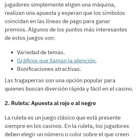
jugadores simplemente eligen una máquina,
realizan una apuesta y esperan que los símbolos
coincidan en las líneas de pago para ganar
premios. Algunos de los puntos más interesantes
de estos juegos son:
Variedad de temas.
Gráficos que llaman la atención
.
Bonificaciones atractivas.
Las tragaperras son una opción popular para
quienes buscan diversión rápida y fácil en el casino.
2. Ruleta: Apuesta al rojo o al negro
La ruleta es un juego clásico que está presente
siempre en los casinos. En la ruleta, los jugadores
deben elegir un número o color sobre el que creen