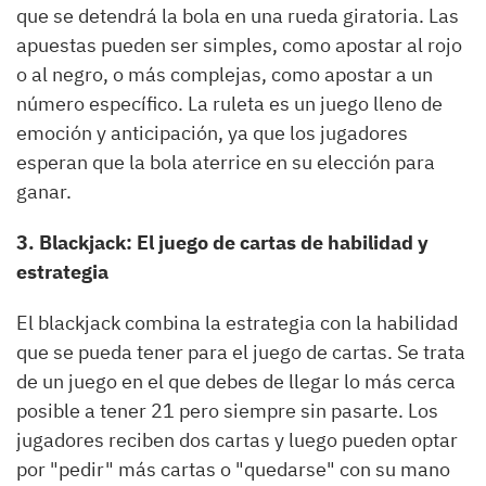
que se detendrá la bola en una rueda giratoria. Las
apuestas pueden ser simples, como apostar al rojo
o al negro, o más complejas, como apostar a un
número específico. La ruleta es un juego lleno de
emoción y anticipación, ya que los jugadores
esperan que la bola aterrice en su elección para
ganar.
3. Blackjack: El juego de cartas de habilidad y
estrategia
El blackjack combina la estrategia con la habilidad
que se pueda tener para el juego de cartas. Se trata
de un juego en el que debes de llegar lo más cerca
posible a tener 21 pero siempre sin pasarte. Los
jugadores reciben dos cartas y luego pueden optar
por "pedir" más cartas o "quedarse" con su mano