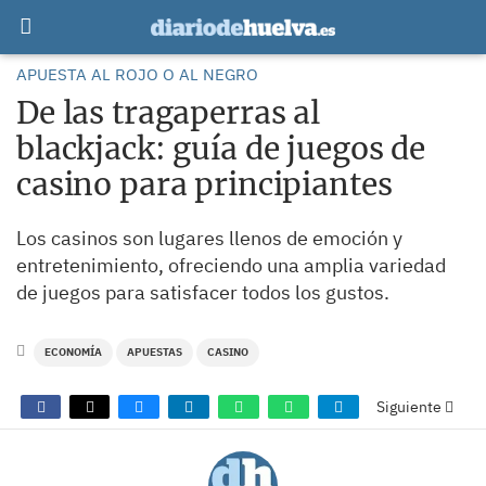
APUESTA AL ROJO O AL NEGRO
De las tragaperras al
blackjack: guía de juegos de
casino para principiantes
Los casinos son lugares llenos de emoción y
entretenimiento, ofreciendo una amplia variedad
de juegos para satisfacer todos los gustos.
ECONOMÍA
APUESTAS
CASINO
Siguiente