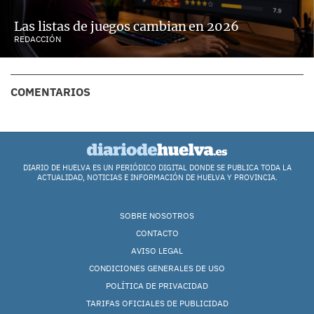
Las listas de juegos cambian en 2026
REDACCIÓN
COMENTARIOS
DIARIO DE HUELVA ES UN PERIÓDICO DIGITAL DONDE SE PUBLICA TODA LA
ACTUALIDAD, NOTICIAS E INFORMACIÓN DE HUELVA Y PROVINCIA.
SOBRE NOSOTROS
CONTACTO
AVISO LEGAL
CONDICIONES GENERALES DE USO
POLÍTICA DE PRIVACIDAD
TARIFAS OFICIALES DE PUBLICIDAD