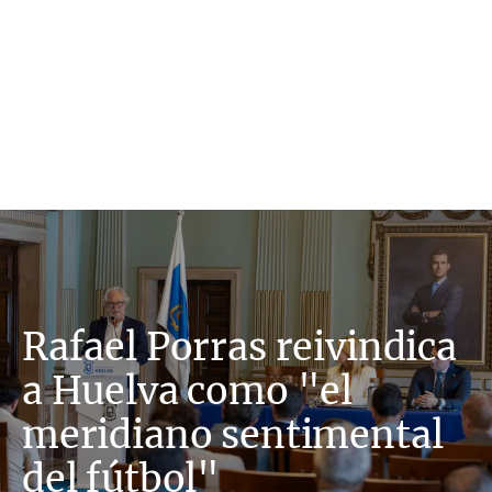
Rafael Porras reivindica
a Huelva como "el
meridiano sentimental
del fútbol"