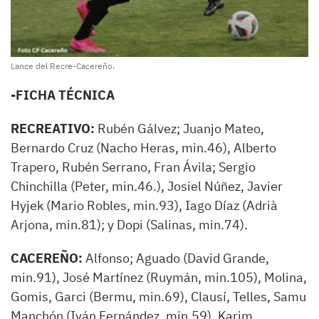
Lance del Recre-Cacereño.
-FICHA TÉCNICA
RECREATIVO:
Rubén Gálvez; Juanjo Mateo,
Bernardo Cruz (Nacho Heras, min.46), Alberto
Trapero, Rubén Serrano, Fran Ávila; Sergio
Chinchilla (Peter, min.46.), Josiel Núñez, Javier
Hyjek (Mario Robles, min.93), Iago Díaz (Adrià
Arjona, min.81); y Dopi (Salinas, min.74).
CACEREÑO:
Alfonso; Aguado (David Grande,
min.91), José Martínez (Ruymán, min.105), Molina,
Gomis, Garci (Bermu, min.69), Clausí, Telles, Samu
Manchón (Iván Fernández, min.59), Karim