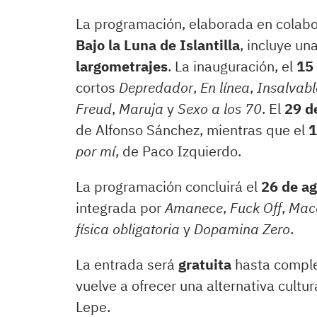
La programación, elaborada en colabo
Bajo la Luna de Islantilla
, incluye un
largometrajes
. La inauguración, el
15 
cortos
Depredador
,
En línea
,
Insalvabl
Freud
,
Maruja
y
Sexo a los 70
. El
29 de
de Alfonso Sánchez, mientras que el
1
por mí
, de Paco Izquierdo.
La programación concluirá el
26 de a
integrada por
Amanece
,
Fuck Off
,
Maca
física obligatoria
y
Dopamina Zero
.
La entrada será
gratuita
hasta complet
vuelve a ofrecer una alternativa cultur
Lepe.