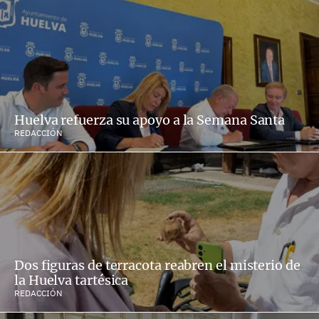
Huelva refuerza su apoyo a la Semana Santa
REDACCIÓN
Dos figuras de terracota reabren el misterio de
la Huelva tartésica
REDACCIÓN