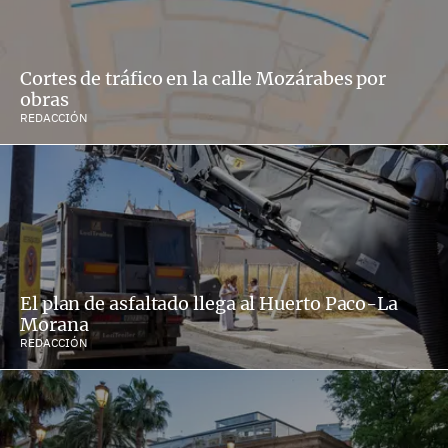
Cortes de tráfico en la calle Mozárabes por
obras
REDACCIÓN
El plan de asfaltado llega al Huerto Paco-La
Morana
REDACCIÓN