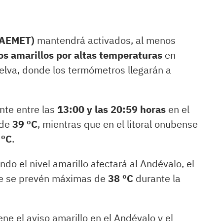
 (AEMET)
mantendrá activados, al menos
os amarillos por altas temperaturas
en
uelva, donde los termómetros llegarán a
nte entre las
13:00 y las 20:59 horas
en el
 de
39 ºC
, mientras que en el litoral onubense
 ºC
.
ando el nivel amarillo afectará al Andévalo, el
de se prevén máximas de
38 ºC
durante la
ne el aviso amarillo en el Andévalo y el