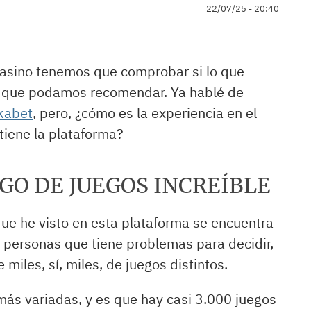
22/07/25 - 20:40
asino tenemos que comprobar si lo que
rma que podamos recomendar. Ya hablé de
kabet
, pero, ¿cómo es la experiencia en el
tiene la plataforma?
GO DE JUEGOS INCREÍBLE
ue he visto en esta plataforma se encuentra
s personas que tiene problemas para decidir,
 miles, sí, miles, de juegos distintos.
ás variadas, y es que hay casi 3.000 juegos