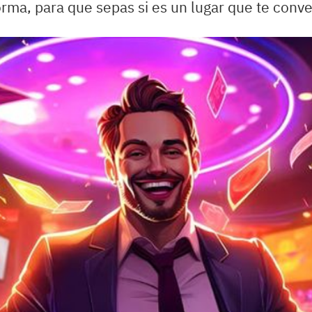
orma, para que sepas si es un lugar que te conve