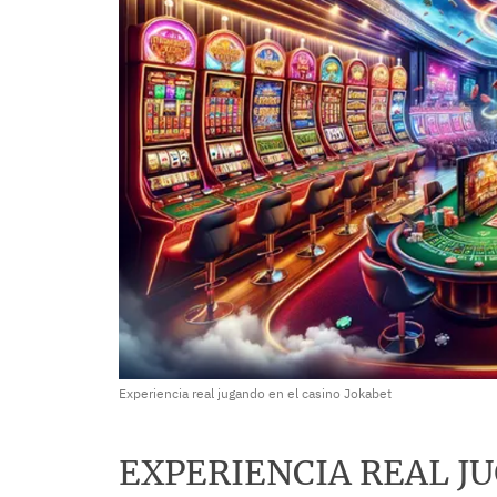
Experiencia real jugando en el casino Jokabet
EXPERIENCIA REAL J