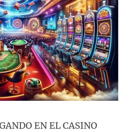
UGANDO EN EL CASINO