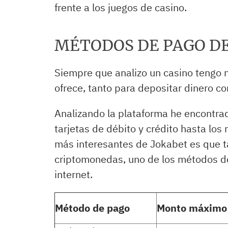
frente a los juegos de casino.
MÉTODOS DE PAGO DE
Siempre que analizo un casino tengo
ofrece, tanto para depositar dinero co
Analizando la plataforma he encontra
tarjetas de débito y crédito hasta lo
más interesantes de Jokabet es que 
criptomonedas, uno de los métodos d
internet.
Método de pago
Monto máximo