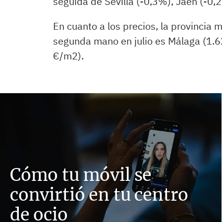
seguida de Sevilla (-0,3%), Jaén (-0,
En cuanto a los precios, la provincia 
segunda mano en julio es Málaga (1.6
€/m2).
Cómo tu móvil se
convirtió en tu centro
de ocio