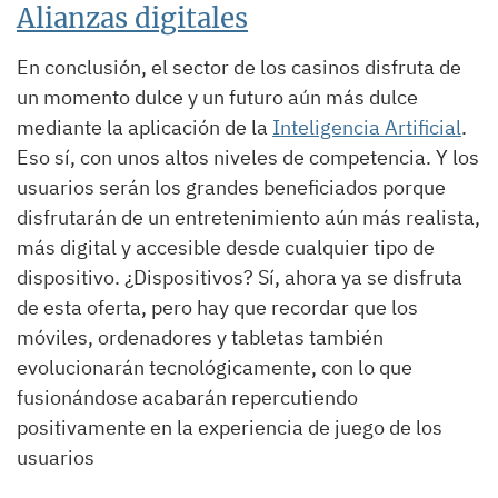
Alianzas digitales
En conclusión, el sector de los casinos disfruta de
un momento dulce y un futuro aún más dulce
mediante la aplicación de la
Inteligencia Artificial
.
Eso sí, con unos altos niveles de competencia. Y los
usuarios serán los grandes beneficiados porque
disfrutarán de un entretenimiento aún más realista,
más digital y accesible desde cualquier tipo de
dispositivo. ¿Dispositivos? Sí, ahora ya se disfruta
de esta oferta, pero hay que recordar que los
móviles, ordenadores y tabletas también
evolucionarán tecnológicamente, con lo que
fusionándose acabarán repercutiendo
positivamente en la experiencia de juego de los
usuarios