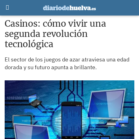
Casinos: cómo vivir una
segunda revolución
tecnológica
El sector de los juegos de azar atraviesa una edad
dorada y su futuro apunta a brillante.