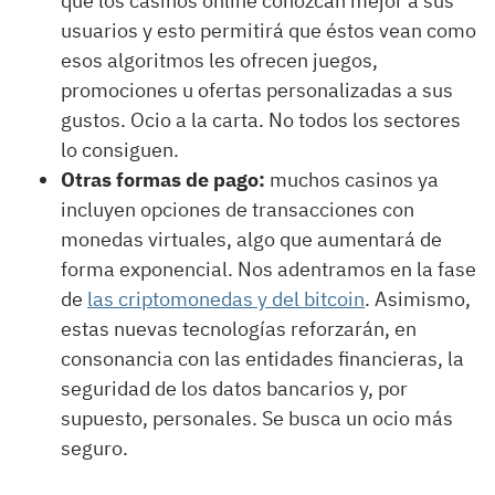
que los casinos online conozcan mejor a sus
usuarios y esto permitirá que éstos vean como
esos algoritmos les ofrecen juegos,
promociones u ofertas personalizadas a sus
gustos. Ocio a la carta. No todos los sectores
lo consiguen.
Otras formas de pago:
muchos casinos ya
incluyen opciones de transacciones con
monedas virtuales, algo que aumentará de
forma exponencial. Nos adentramos en la fase
de
las criptomonedas y del bitcoin
. Asimismo,
estas nuevas tecnologías reforzarán, en
consonancia con las entidades financieras, la
seguridad de los datos bancarios y, por
supuesto, personales. Se busca un ocio más
seguro.