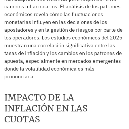
cambios inflacionarios. El análisis de los patrones
económicos revela cómo las fluctuaciones
monetarias influyen en las decisiones de los
apostadores y en la gestión de riesgos por parte de
los operadores. Los estudios económicos del 2025
muestran una correlación significativa entre las
tasas de inflación y los cambios en los patrones de
apuesta, especialmente en mercados emergentes
donde la volatilidad económica es más
pronunciada.
IMPACTO DE LA
INFLACIÓN EN LAS
CUOTAS