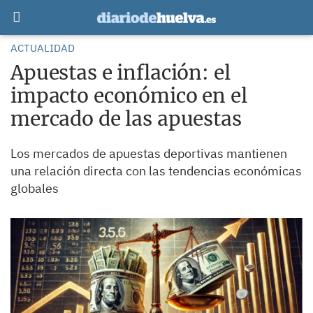
ACTUALIDAD
Apuestas e inflación: el
impacto económico en el
mercado de las apuestas
Los mercados de apuestas deportivas mantienen
una relación directa con las tendencias económicas
globales