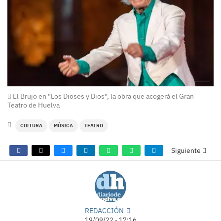
El Brujo en "Los Dioses y Dios", la obra que acogerá el Gran
Teatro de Huelva
CULTURA
MÚSICA
TEATRO
Siguiente
REDACCIÓN
19/09/22 - 17:16