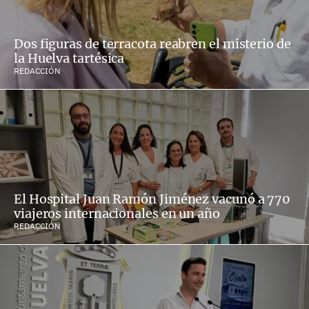
Dos figuras de terracota reabren el misterio de
la Huelva tartésica
REDACCIÓN
El Hospital Juan Ramón Jiménez vacunó a 770
viajeros internacionales en un año
REDACCIÓN