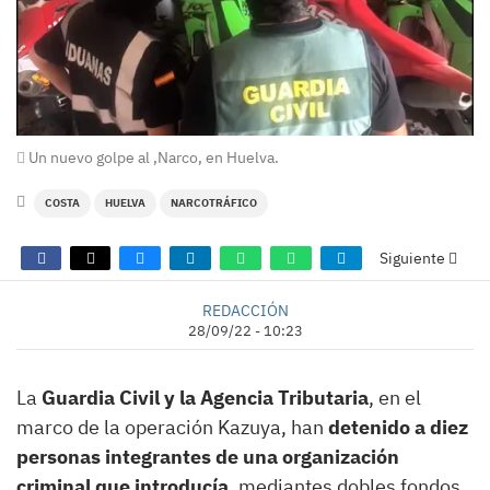
Un nuevo golpe al ,Narco, en Huelva.
COSTA
HUELVA
NARCOTRÁFICO
Siguiente
REDACCIÓN
28/09/22 - 10:23
La
Guardia Civil y la Agencia Tributaria
, en el
marco de la operación Kazuya, han
detenido a diez
personas integrantes de una organización
criminal que introducía
, mediantes dobles fondos